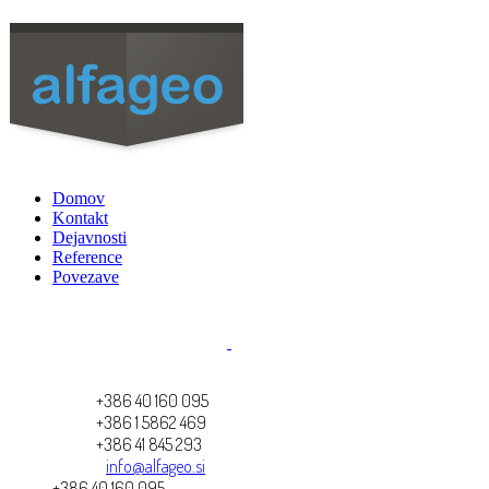
Domov
Kontakt
Dejavnosti
Reference
Povezave
+386 40 160 095
+386 1 5862 469
+386 41 845 293
info@alfageo.si
+386 40 160 095