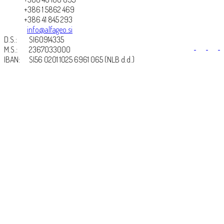
+386 1 5862 469
+386 41 845 293
info@alfageo.si
D.S.:
SI60914335
M.S.:
2367033000
IBAN:
SI56 0201 1025 6961 065 (NLB d.d.)